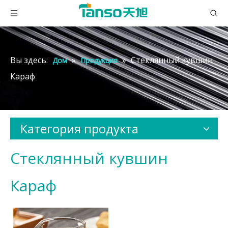
Вы здесь:
»
»
Стеклянный кувшин
Дом
Продукция
Караф
Категория продукта
Стеклянный кувшин
Караф